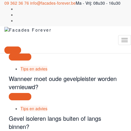
09 362 36 76
info@facades-forever.be
Ma - Vrij: 08u30 - 16u30
Blog
Tips en advies
Gladde afwerking van crepi? Hoe doen we
dat?
Contact
Lees meer
Tips en advies
Wanneer moet oude gevelpleister worden
vernieuwd?
Lees meer
Tips en advies
Gevel isoleren langs buiten of langs
binnen?